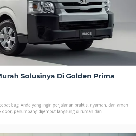
Murah Solusinya Di Golden Prima
tepat bagi Anda yang ingin perjalanan praktis, nyaman, dan aman
o door, penumpang dijemput langsung di rumah dan