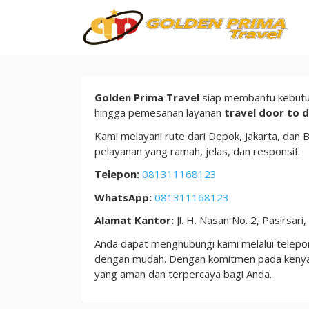
Skip
to
content
Kontak
Golden Prima Travel
siap membantu kebutuha
hingga pemesanan layanan
travel door to 
Kami melayani rute dari Depok, Jakarta, dan
pelayanan yang ramah, jelas, dan responsif.
Telepon:
081311168123
WhatsApp:
081311168123
Alamat Kantor:
Jl. H. Nasan No. 2, Pasirsar
Anda dapat menghubungi kami melalui telep
dengan mudah. Dengan komitmen pada kenyam
yang aman dan terpercaya bagi Anda.
By
admin
Posted