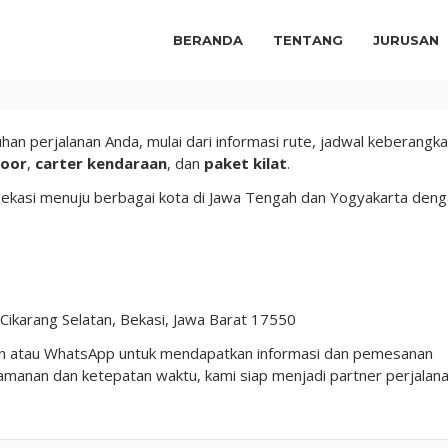
BERANDA
TENTANG
JURUSAN
n perjalanan Anda, mulai dari informasi rute, jadwal keberangka
door
,
carter kendaraan
, dan
paket kilat
.
 Bekasi menuju berbagai kota di Jawa Tengah dan Yogyakarta den
i, Cikarang Selatan, Bekasi, Jawa Barat 17550
on atau WhatsApp untuk mendapatkan informasi dan pemesanan
anan dan ketepatan waktu, kami siap menjadi partner perjalan