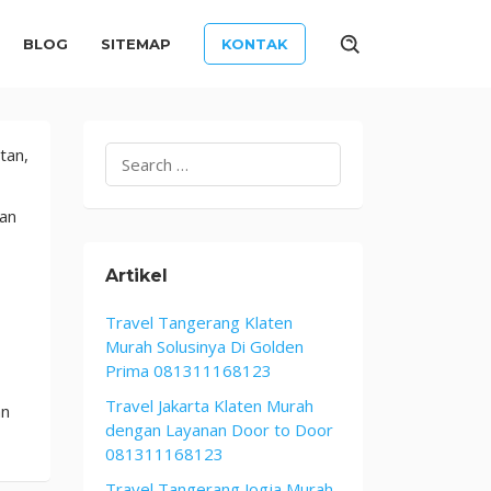
BLOG
SITEMAP
KONTAK
Search
tan,
for:
gan
Artikel
Travel Tangerang Klaten
Murah Solusinya Di Golden
Prima 081311168123
Travel Jakarta Klaten Murah
an
dengan Layanan Door to Door
081311168123
Travel Tangerang Jogja Murah