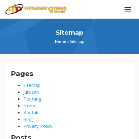
Skip
to
content
Sitemap
Home
»
Sitemap
Sitemap
Pages
Sitemap
Jurusan
Tentang
Home
Kontak
Blog
Privacy Policy
Posts