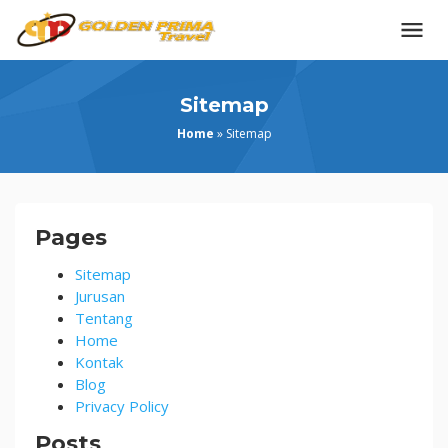
Skip
to
content
Sitemap
Home
»
Sitemap
Sitemap
Pages
Sitemap
Jurusan
Tentang
Home
Kontak
Blog
Privacy Policy
Posts