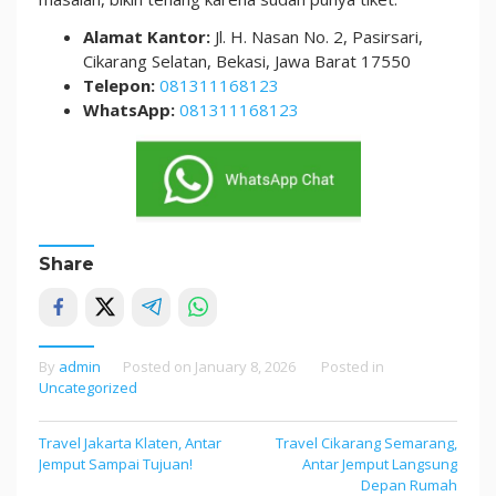
Alamat Kantor:
Jl. H. Nasan No. 2, Pasirsari,
Cikarang Selatan, Bekasi, Jawa Barat 17550
Telepon:
081311168123
WhatsApp:
081311168123
Share
By
admin
Posted on
January 8, 2026
Posted in
Uncategorized
Post
Travel Jakarta Klaten, Antar
Travel Cikarang Semarang,
Jemput Sampai Tujuan!
Antar Jemput Langsung
navigation
Depan Rumah